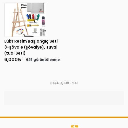
Lüks Resim Başlangıç Seti
3-şövale (şövalye), Tuval
(tual Seti)
6,000
₺
625 görüntülenme
5
SONUÇ BULUNDU