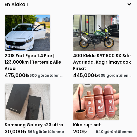
2018 Fiat Egea 1.4 Fire |
400 KMde SRT 900 SX Sıfır
123.000km | Tertemiz Aile
Ayarında, Kaçırılmayacak
Aracı
Fırsat
475,000
₺
445,000
₺
600 görüntülenme
605 görüntülenme
Samsung Galaxy s23 ultra
Kiko ruj - set
30,000
₺
200
₺
566 görüntülenme
940 görüntülenme